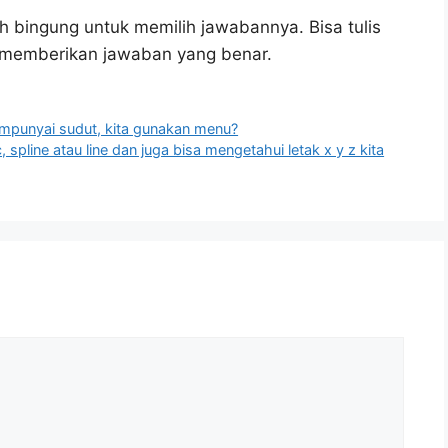
h bingung untuk memilih jawabannya. Bisa tulis
u memberikan jawaban yang benar.
mpunyai sudut, kita gunakan menu?
 spline atau line dan juga bisa mengetahui letak x y z kita