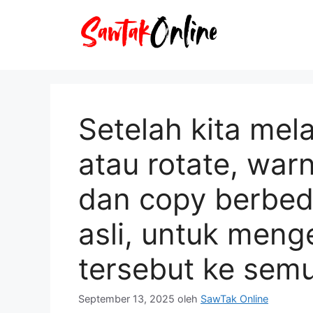
Langsung
ke
isi
Setelah kita mel
atau rotate, warn
dan copy berbed
asli, untuk men
tersebut ke sem
September 13, 2025
oleh
SawTak Online