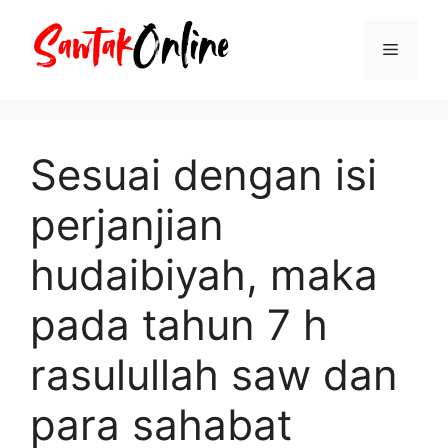
Langsung
ke
Menu
isi
Sesuai dengan isi
perjanjian
hudaibiyah, maka
pada tahun 7 h
rasulullah saw dan
para sahabat