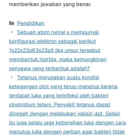
memberikan jawaban yang benar.
Kategori
Pendidikan
Sebuah atom netral x mempunyai
konfigurasi elektron sebagai berikut
1s22s22p63s23p5 jika unsur tersebut
membentuk hidrida, maka kemungkinan
senyawa yang terbentuk adalah?
Tetanus merupakan suatu kondisi
ketegangan otot yang terus-menerus karena
terdapat luka yang terinfeksi oleh bakteri
clostridium tetani. Penyakit tetanus dapat
dicegah dengan melakukan vaksin dpt. Selain
itu juga selalu jaga kebersihan luka dengan cara
menutup luka dengan perban agar bakteri tidak