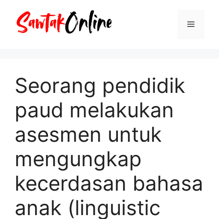
Langsung
ke
Menu
isi
Seorang pendidik
paud melakukan
asesmen untuk
mengungkap
kecerdasan bahasa
anak (linguistic