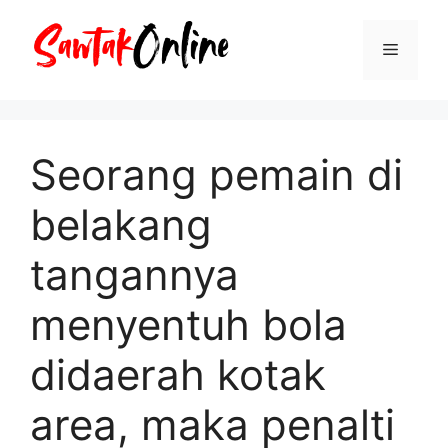
Langsung
ke
Menu
isi
Seorang pemain di
belakang
tangannya
menyentuh bola
didaerah kotak
area, maka penalti