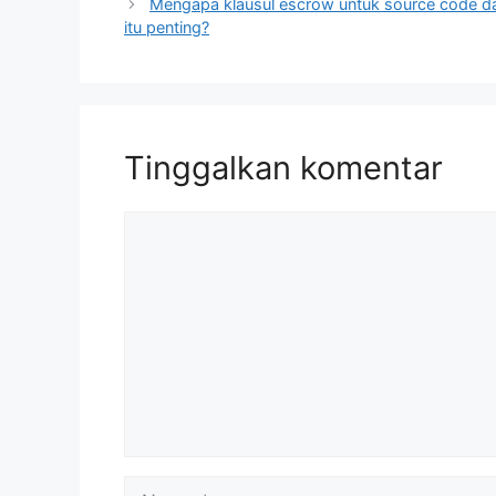
Mengapa klausul escrow untuk source code d
itu penting?
Tinggalkan komentar
Komentar
Nama