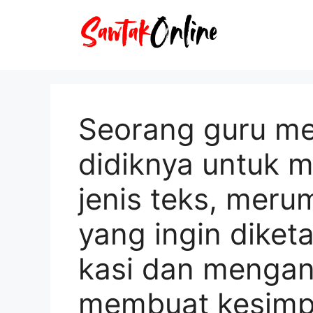
Langsung
ke
isi
Seorang guru me
didiknya untuk 
jenis teks, mer
yang ingin diket
kasi dan menganal
membuat kesimp