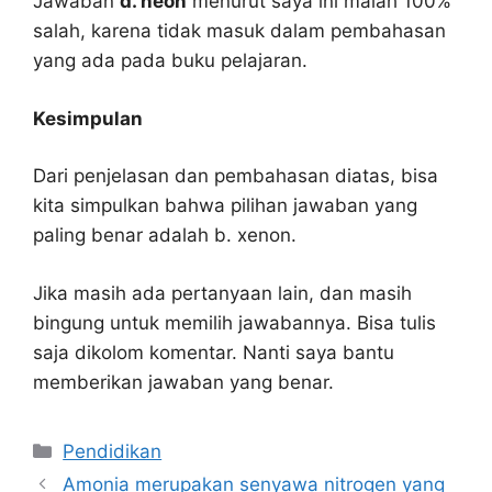
Jawaban
d. neon
menurut saya ini malah 100%
salah, karena tidak masuk dalam pembahasan
yang ada pada buku pelajaran.
Kesimpulan
Dari penjelasan dan pembahasan diatas, bisa
kita simpulkan bahwa pilihan jawaban yang
paling benar adalah b. xenon.
Jika masih ada pertanyaan lain, dan masih
bingung untuk memilih jawabannya. Bisa tulis
saja dikolom komentar. Nanti saya bantu
memberikan jawaban yang benar.
Kategori
Pendidikan
Amonia merupakan senyawa nitrogen yang