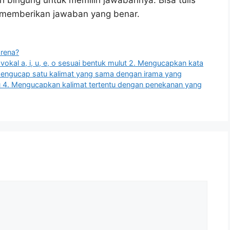
h bingung untuk memilih jawabannya. Bisa tulis
u memberikan jawaban yang benar.
arena?
vokal a, i, u, e, o sesuai bentuk mulut 2. Mengucapkan kata
Mengucap satu kalimat yang sama dengan irama yang
 4. Mengucapkan kalimat tertentu dengan penekanan yang