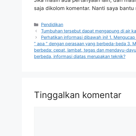
Jika masih ada pertanyaan lain, dan masi
saja dikolom komentar. Nanti saya bant
Kategori
Pendidikan
Tumbuhan tersebut dapat mengapung di air k
Perhatikan informasi dibawah ini! 1. Mengucap 
” apa ” dengan perasaan yang berbeda-beda 3. 
berbeda: cepat, lambat, tegas dan mendayu-dayu
berbeda, informasi diatas merupakan teknik?
Tinggalkan komentar
Komentar