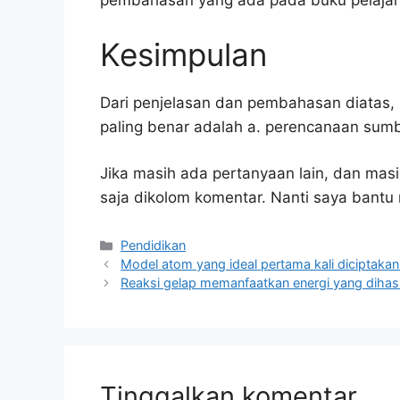
pembahasan yang ada pada buku pelajar
Kesimpulan
Dari penjelasan dan pembahasan diatas, 
paling benar adalah a. perencanaan sum
Jika masih ada pertanyaan lain, dan masi
saja dikolom komentar. Nanti saya bant
Kategori
Pendidikan
Model atom yang ideal pertama kali diciptakan
Reaksi gelap memanfaatkan energi yang dihasi
Tinggalkan komentar