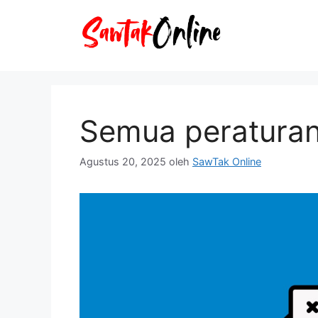
Langsung
ke
isi
Semua peraturan
Agustus 20, 2025
oleh
SawTak Online