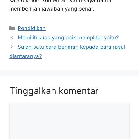
saja dikolom komentar. Nanti saya bantu
memberikan jawaban yang benar.
Kategori
Pendidikan
Memilih kuas yang baik memplitur yaitu?
Salah satu cara beriman kepada para rasul
diantaranya?
Tinggalkan komentar
Komentar