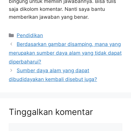
bingung untuk memilih jawabannya. Bisa tulis
saja dikolom komentar. Nanti saya bantu
memberikan jawaban yang benar.
Kategori
Pendidikan
Berdasarkan gambar disamping, mana yang
merupakan sumber daya alam yang tidak dapat
diperbaharui?
Sumber daya alam yang dapat
dibudidayakan kembali disebut juga?
Tinggalkan komentar
Komentar