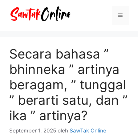
Langsung
ke
Menu
isi
Secara bahasa ”
bhinneka ” artinya
beragam, ” tunggal
” berarti satu, dan ”
ika ” artinya?
September 1, 2025
oleh
SawTak Online