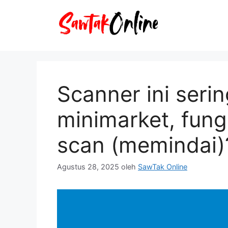
Langsung
ke
isi
Scanner ini serin
minimarket, fun
scan (memindai)
Agustus 28, 2025
oleh
SawTak Online