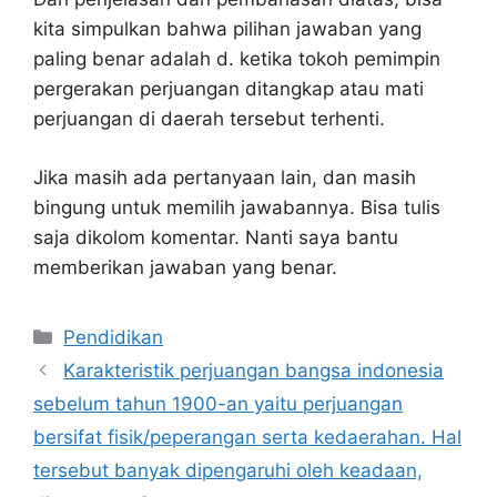
kita simpulkan bahwa pilihan jawaban yang
paling benar adalah d. ketika tokoh pemimpin
pergerakan perjuangan ditangkap atau mati
perjuangan di daerah tersebut terhenti.
Jika masih ada pertanyaan lain, dan masih
bingung untuk memilih jawabannya. Bisa tulis
saja dikolom komentar. Nanti saya bantu
memberikan jawaban yang benar.
Kategori
Pendidikan
Karakteristik perjuangan bangsa indonesia
sebelum tahun 1900-an yaitu perjuangan
bersifat fisik/peperangan serta kedaerahan. Hal
tersebut banyak dipengaruhi oleh keadaan,