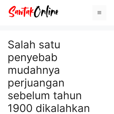
Langsung
ke
Menu
isi
Salah satu
penyebab
mudahnya
perjuangan
sebelum tahun
1900 dikalahkan