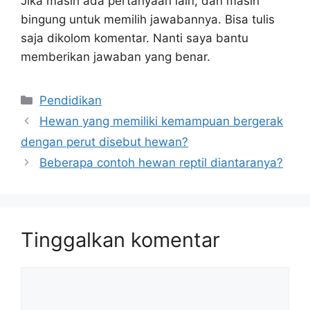
Jika masih ada pertanyaan lain, dan masih
bingung untuk memilih jawabannya. Bisa tulis
saja dikolom komentar. Nanti saya bantu
memberikan jawaban yang benar.
Kategori
Pendidikan
Hewan yang memiliki kemampuan bergerak
dengan perut disebut hewan?
Beberapa contoh hewan reptil diantaranya?
Tinggalkan komentar
Komentar