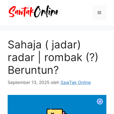
Langsung
ke
Menu
isi
Sahaja ( jadar)
radar | rombak (?)
Beruntun?
September 13, 2025
oleh
SawTak Online