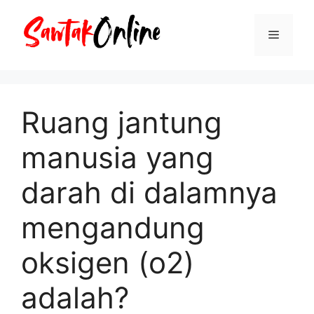
Langsung
ke
Menu
isi
Ruang jantung
manusia yang
darah di dalamnya
mengandung
oksigen (o2)
adalah?