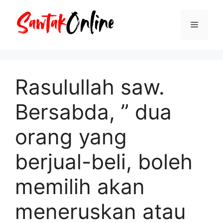
Langsung
ke
Menu
isi
Rasulullah saw.
Bersabda, ” dua
orang yang
berjual-beli, boleh
memilih akan
meneruskan atau