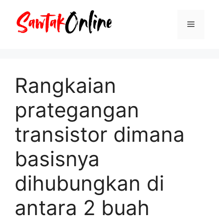
Langsung
ke
Menu
isi
Rangkaian
prategangan
transistor dimana
basisnya
dihubungkan di
antara 2 buah