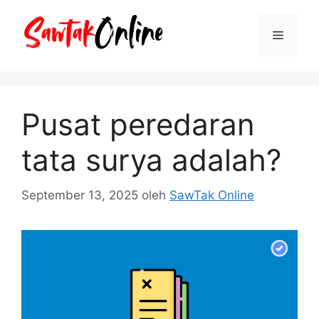
Langsung
ke
Menu
isi
Pusat peredaran
tata surya adalah?
September 13, 2025
oleh
SawTak Online