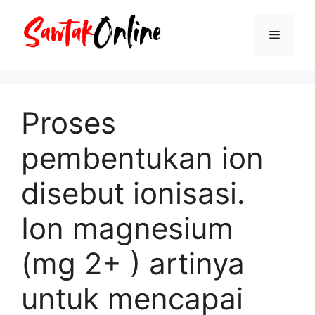
Langsung
ke
Menu
isi
Proses
pembentukan ion
disebut ionisasi.
Ion magnesium
(mg 2+ ) artinya
untuk mencapai