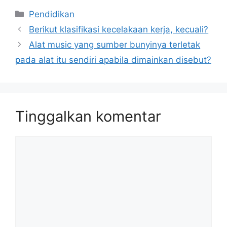
Kategori
Pendidikan
Berikut klasifikasi kecelakaan kerja, kecuali?
Alat music yang sumber bunyinya terletak
pada alat itu sendiri apabila dimainkan disebut?
Tinggalkan komentar
Komentar