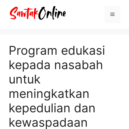
Langsung
ke
Menu
isi
Program edukasi
kepada nasabah
untuk
meningkatkan
kepedulian dan
kewaspadaan