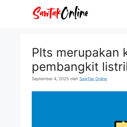
Langsung
ke
isi
Plts merupakan 
pembangkit listr
September 4, 2025
oleh
SawTak Online