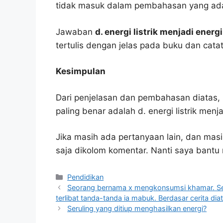
tidak masuk dalam pembahasan yang ada
Jawaban
d. energi listrik menjadi energ
tertulis dengan jelas pada buku dan cata
Kesimpulan
Dari penjelasan dan pembahasan diatas, 
paling benar adalah d. energi listrik menja
Jika masih ada pertanyaan lain, dan masi
saja dikolom komentar. Nanti saya bant
Kategori
Pendidikan
Seorang bernama x mengkonsumsi khamar. Setel
terlibat tanda-tanda ia mabuk. Berdasar cerita di
Seruling yang ditiup menghasilkan energi?