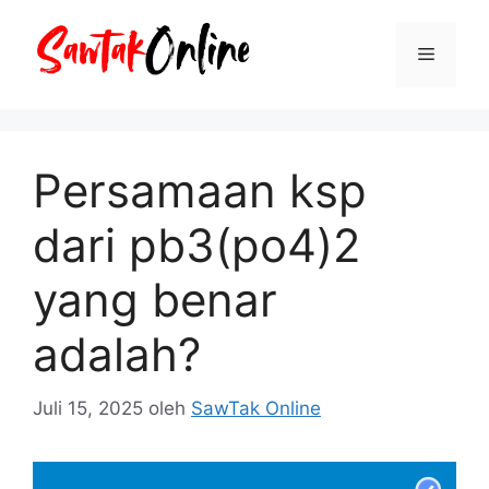
Langsung
ke
Menu
isi
Persamaan ksp
dari pb3(po4)2
yang benar
adalah?
Juli 15, 2025
oleh
SawTak Online