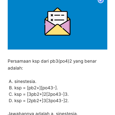
Persamaan ksp dari pb3(po4)2 yang benar
adalah:
sinestesia.
ksp = [pb2+][po43-].
ksp = [3pb2+]2[2po43-]3.
ksp = [2pb2+]3[3po43-]2.
Jawabannya adalah a. sinestesia.