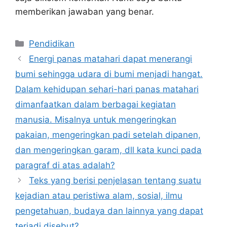
memberikan jawaban yang benar.
Kategori
Pendidikan
Energi panas matahari dapat menerangi
bumi sehingga udara di bumi menjadi hangat.
Dalam kehidupan sehari-hari panas matahari
dimanfaatkan dalam berbagai kegiatan
manusia. Misalnya untuk mengeringkan
pakaian, mengeringkan padi setelah dipanen,
dan mengeringkan garam, dll kata kunci pada
paragraf di atas adalah?
Teks yang berisi penjelasan tentang suatu
kejadian atau peristiwa alam, sosial, ilmu
pengetahuan, budaya dan lainnya yang dapat
terjadi disebut?