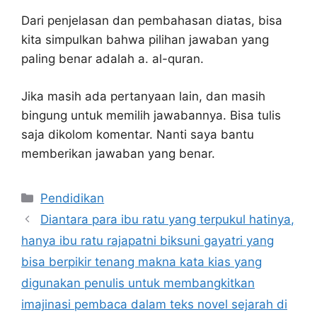
Dari penjelasan dan pembahasan diatas, bisa
kita simpulkan bahwa pilihan jawaban yang
paling benar adalah a. al-quran.
Jika masih ada pertanyaan lain, dan masih
bingung untuk memilih jawabannya. Bisa tulis
saja dikolom komentar. Nanti saya bantu
memberikan jawaban yang benar.
Kategori
Pendidikan
Diantara para ibu ratu yang terpukul hatinya,
hanya ibu ratu rajapatni biksuni gayatri yang
bisa berpikir tenang makna kata kias yang
digunakan penulis untuk membangkitkan
imajinasi pembaca dalam teks novel sejarah di