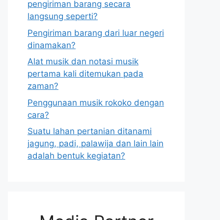
pengiriman barang secara
langsung seperti?
Pengiriman barang dari luar negeri
dinamakan?
Alat musik dan notasi musik
pertama kali ditemukan pada
zaman?
Penggunaan musik rokoko dengan
cara?
Suatu lahan pertanian ditanami
jagung, padi, palawija dan lain lain
adalah bentuk kegiatan?