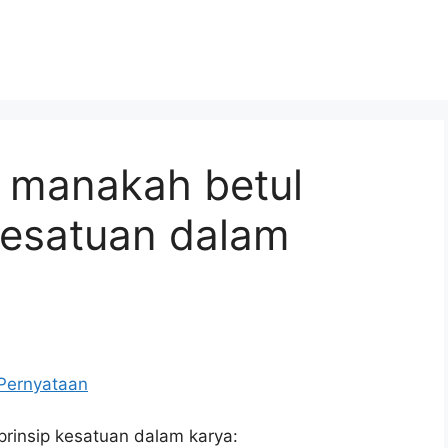
 manakah betul
kesatuan dalam
rinsip kesatuan dalam karya: