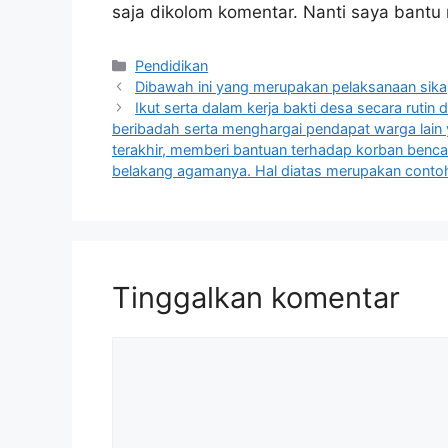
saja dikolom komentar. Nanti saya bant
Kategori
Pendidikan
Dibawah ini yang merupakan pelaksanaan sikap
Ikut serta dalam kerja bakti desa secara ruti
beribadah serta menghargai pendapat warga lain
terakhir, memberi bantuan terhadap korban benc
belakang agamanya. Hal diatas merupakan contoh 
Tinggalkan komentar
Komentar