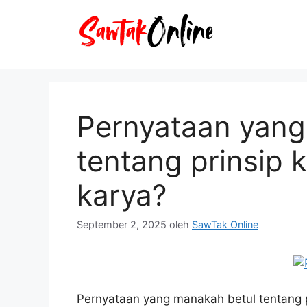
Langsung
ke
isi
Pernyataan yang
tentang prinsip 
karya?
September 2, 2025
oleh
SawTak Online
Pernyataan yang manakah betul tentang p