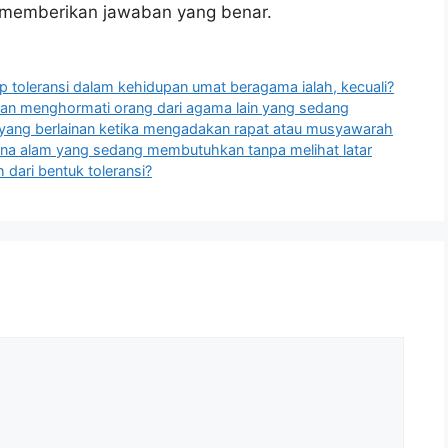
u memberikan jawaban yang benar.
 toleransi dalam kehidupan umat beragama ialah, kecuali?
n dan menghormati orang dari agama lain yang sedang
 yang berlainan ketika mengadakan rapat atau musyawarah
ana alam yang sedang membutuhkan tanpa melihat latar
dari bentuk toleransi?