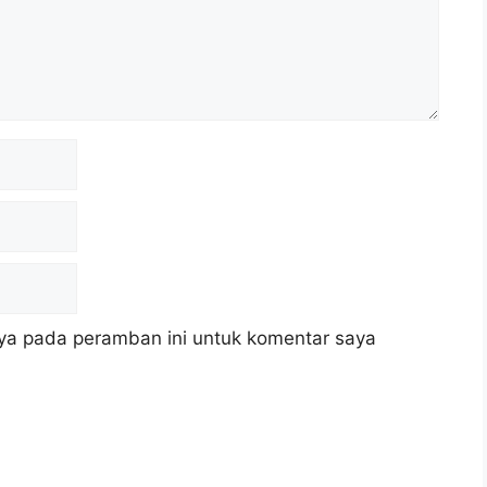
ya pada peramban ini untuk komentar saya