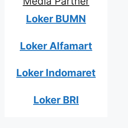
Media Partner
Loker BUMN
Loker Alfamart
Loker Indomaret
Loker BRI