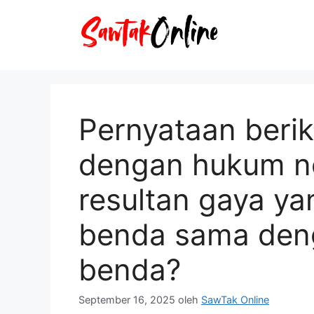
Langsung
ke
isi
Pernyataan berik
dengan hukum ne
resultan gaya ya
benda sama den
benda?
September 16, 2025
oleh
SawTak Online