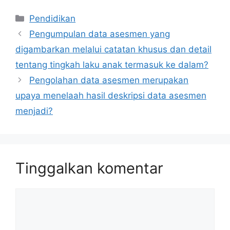
Kategori
Pendidikan
Pengumpulan data asesmen yang
digambarkan melalui catatan khusus dan detail
tentang tingkah laku anak termasuk ke dalam?
Pengolahan data asesmen merupakan
upaya menelaah hasil deskripsi data asesmen
menjadi?
Tinggalkan komentar
Komentar