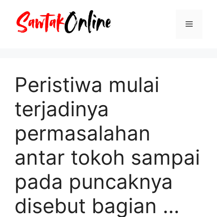
Langsung
ke
Menu
isi
Peristiwa mulai
terjadinya
permasalahan
antar tokoh sampai
pada puncaknya
disebut bagian …