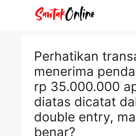
Langsung
ke
isi
Perhatikan transa
menerima pendap
rp 35.000.000 ap
diatas dicatat 
double entry, m
benar?