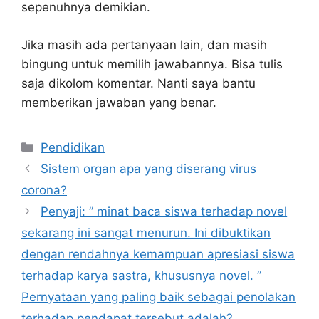
sepenuhnya demikian.
Jika masih ada pertanyaan lain, dan masih
bingung untuk memilih jawabannya. Bisa tulis
saja dikolom komentar. Nanti saya bantu
memberikan jawaban yang benar.
Kategori
Pendidikan
Sistem organ apa yang diserang virus
corona?
Penyaji: ” minat baca siswa terhadap novel
sekarang ini sangat menurun. Ini dibuktikan
dengan rendahnya kemampuan apresiasi siswa
terhadap karya sastra, khususnya novel. ”
Pernyataan yang paling baik sebagai penolakan
terhadap pendapat tersebut adalah?