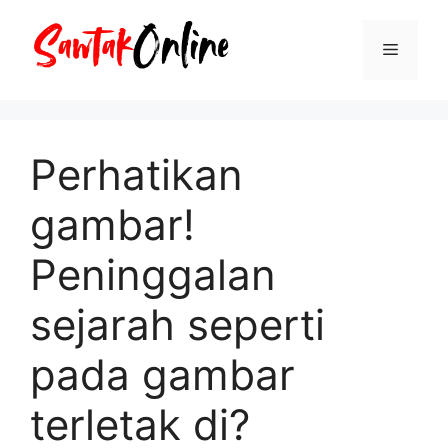
Langsung
ke
Menu
isi
Perhatikan
gambar!
Peninggalan
sejarah seperti
pada gambar
terletak di?