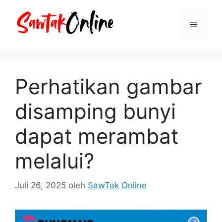
Langsung
ke
Menu
isi
Perhatikan gambar
disamping bunyi
dapat merambat
melalui?
Juli 26, 2025
oleh
SawTak Online