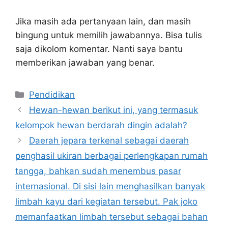
Jika masih ada pertanyaan lain, dan masih
bingung untuk memilih jawabannya. Bisa tulis
saja dikolom komentar. Nanti saya bantu
memberikan jawaban yang benar.
Kategori
Pendidikan
Hewan-hewan berikut ini, yang termasuk
kelompok hewan berdarah dingin adalah?
Daerah jepara terkenal sebagai daerah
penghasil ukiran berbagai perlengkapan rumah
tangga, bahkan sudah menembus pasar
internasional. Di sisi lain menghasilkan banyak
limbah kayu dari kegiatan tersebut. Pak joko
memanfaatkan limbah tersebut sebagai bahan