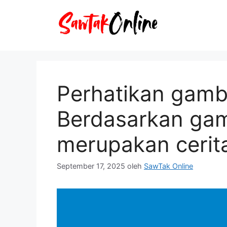
Langsung
ke
isi
Perhatikan gamba
Berdasarkan gam
merupakan cerita 
September 17, 2025
oleh
SawTak Online