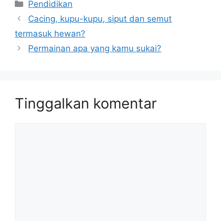
Kategori
Pendidikan
Cacing, kupu-kupu, siput dan semut
termasuk hewan?
Permainan apa yang kamu sukai?
Tinggalkan komentar
Komentar