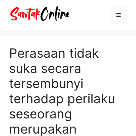
Langsung
ke
Menu
isi
Perasaan tidak
suka secara
tersembunyi
terhadap perilaku
seseorang
merupakan