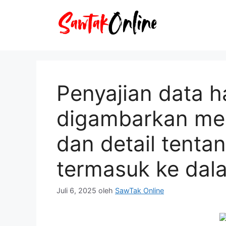
Langsung
ke
isi
Penyajian data h
digambarkan mel
dan detail tenta
termasuk ke dal
Juli 6, 2025
oleh
SawTak Online