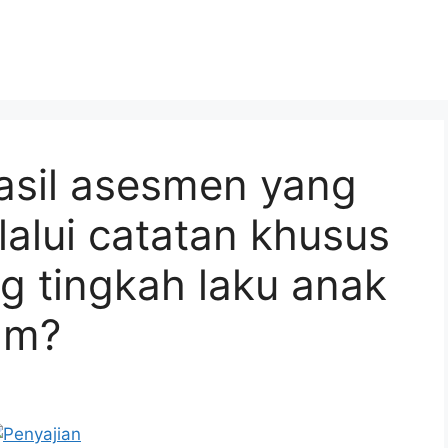
asil asesmen yang
alui catatan khusus
ng tingkah laku anak
am?