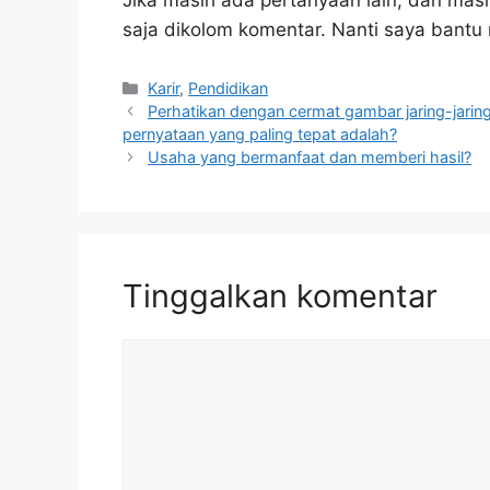
Jika masih ada pertanyaan lain, dan masi
saja dikolom komentar. Nanti saya bant
Kategori
Karir
,
Pendidikan
Perhatikan dengan cermat gambar jaring-jari
pernyataan yang paling tepat adalah?
Usaha yang bermanfaat dan memberi hasil?
Tinggalkan komentar
Komentar