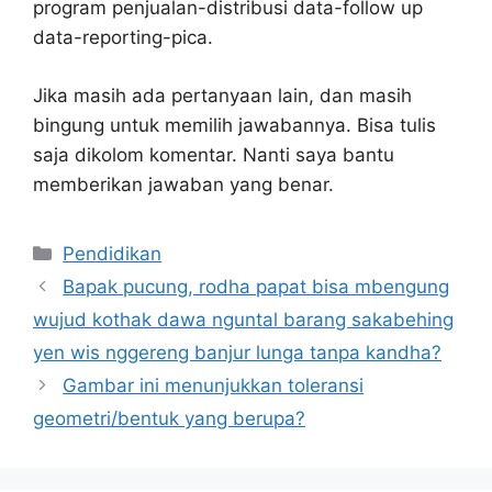
program penjualan-distribusi data-follow up
data-reporting-pica.
Jika masih ada pertanyaan lain, dan masih
bingung untuk memilih jawabannya. Bisa tulis
saja dikolom komentar. Nanti saya bantu
memberikan jawaban yang benar.
Kategori
Pendidikan
Bapak pucung, rodha papat bisa mbengung
wujud kothak dawa nguntal barang sakabehing
yen wis nggereng banjur lunga tanpa kandha?
Gambar ini menunjukkan toleransi
geometri/bentuk yang berupa?