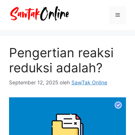
Langsung
ke
Menu
isi
Pengertian reaksi
reduksi adalah?
September 12, 2025
oleh
SawTak Online