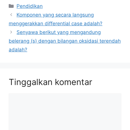
Kategori
Pendidikan
Komponen yang secara langsung
menggerakkan differential case adalah?
Senyawa berikut yang mengandung
belerang (s) dengan bilangan oksidasi terendah
adalah?
Tinggalkan komentar
Komentar