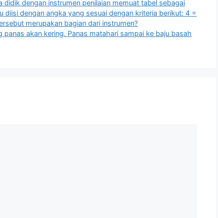
a didik dengan instrumen penilaian memuat tabel sebagai
u diisi dengan angka yang sesuai dengan kriteria berikut: 4 =
 tersebut merupakan bagian dari instrumen?
g panas akan kering. Panas matahari sampai ke baju basah