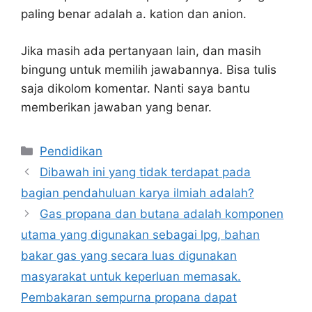
paling benar adalah a. kation dan anion.
Jika masih ada pertanyaan lain, dan masih
bingung untuk memilih jawabannya. Bisa tulis
saja dikolom komentar. Nanti saya bantu
memberikan jawaban yang benar.
Kategori
Pendidikan
Dibawah ini yang tidak terdapat pada
bagian pendahuluan karya ilmiah adalah?
Gas propana dan butana adalah komponen
utama yang digunakan sebagai lpg, bahan
bakar gas yang secara luas digunakan
masyarakat untuk keperluan memasak.
Pembakaran sempurna propana dapat