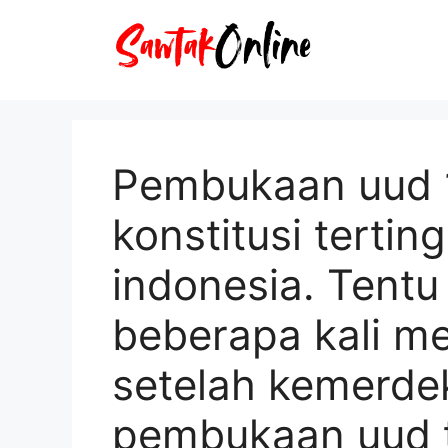
Langsung
ke
isi
Pembukaan uud 
konstitusi tertin
indonesia. Tentu
beberapa kali m
setelah kemerde
pembukaan uud t