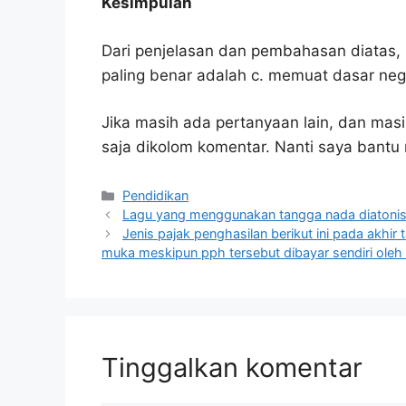
Kesimpulan
Dari penjelasan dan pembahasan diatas, 
paling benar adalah c. memuat dasar neg
Jika masih ada pertanyaan lain, dan masi
saja dikolom komentar. Nanti saya bant
Kategori
Pendidikan
Lagu yang menggunakan tangga nada diatonis 
Jenis pajak penghasilan berikut ini pada akhi
muka meskipun pph tersebut dibayar sendiri oleh 
Tinggalkan komentar