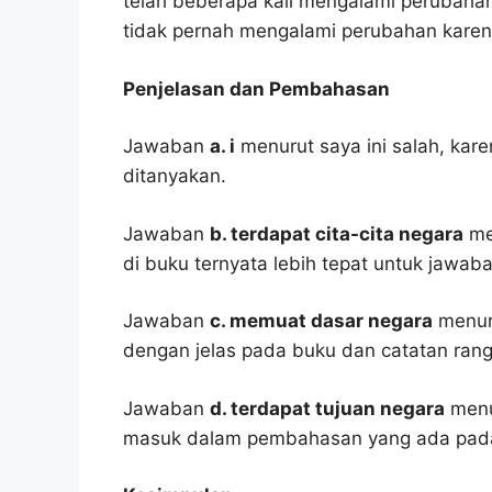
telah beberapa kali mengalami perubah
tidak pernah mengalami perubahan kare
Penjelasan dan Pembahasan
Jawaban
a. i
menurut saya ini salah, kar
ditanyakan.
Jawaban
b. terdapat cita-cita negara
men
di buku ternyata lebih tepat untuk jawaba
Jawaban
c. memuat dasar negara
menuru
dengan jelas pada buku dan catatan ran
Jawaban
d. terdapat tujuan negara
menur
masuk dalam pembahasan yang ada pada