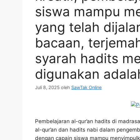
siswa mampu me
yang telah dijala
bacaan, terjemah
syarah hadits m
digunakan adala
Juli 8, 2025
oleh
SawTak Online
Pembelajaran al-qur’an hadits di madras
al-qur’an dan hadits nabi dalam pengemb
dengan capain siswa mampu menyimpulkan 