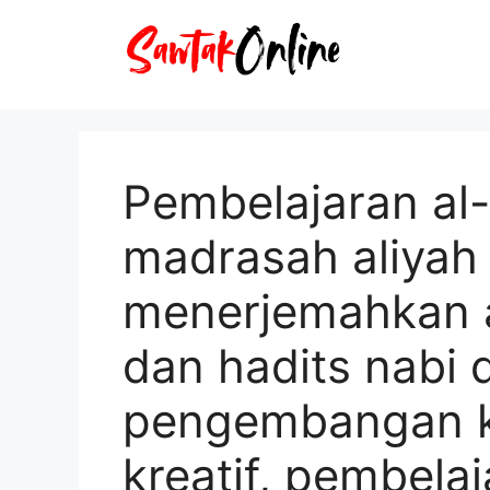
Langsung
ke
isi
Pembelajaran al-
madrasah aliyah
menerjemahkan a
dan hadits nabi 
pengembangan k
kreatif, pembela