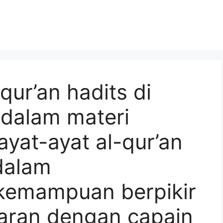
qur’an hadits di
 dalam materi
yat-ayat al-qur’an
dalam
emampuan berpikir
jaran dengan capain