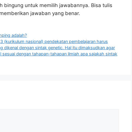
h bingung untuk memilih jawabannya. Bisa tulis
u memberikan jawaban yang benar.
mping adalah?
 (kurikulum nasional) pendekatan pembelajaran harus
g dikenal dengan sintak genetic. Hal itu dimaksudkan agar
ral sesuai dengan tahapan-tahapan ilmiah apa sajakah sintak