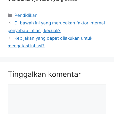
Kategori
Pendidikan
Di bawah ini yang merupakan faktor internal
penyebab inflasi, kecuali?
Kebijakan yang dapat dilakukan untuk
mengatasi inflasi?
Tinggalkan komentar
Komentar