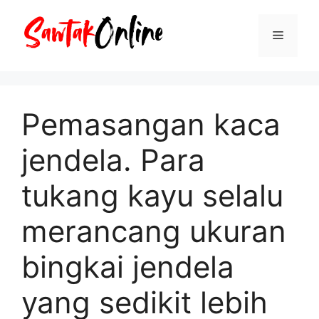
Langsung
ke
Menu
isi
Pemasangan kaca
jendela. Para
tukang kayu selalu
merancang ukuran
bingkai jendela
yang sedikit lebih