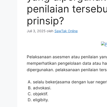
penilaian terseb
prinsip?
Juli 3, 2025
oleh
SawTak Online
Pelaksanaan asesmen atau penilaian yang
memperhatikan pengelolaan data atau hasi
dipergunakan. pelaksanaan penilaian ters
selalu bekerjasama dengan luar negeri
advokasi.
objektif.
eligibity.