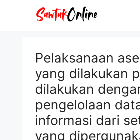
Langsung
ke
isi
Pelaksanaan ase
yang dilakukan p
dilakukan deng
pengelolaan data
informasi dari s
yang dipergunak