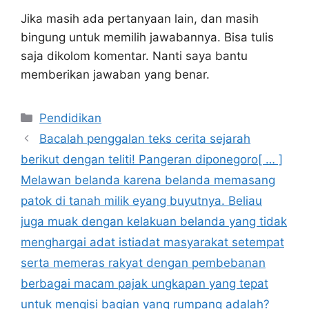
Jika masih ada pertanyaan lain, dan masih
bingung untuk memilih jawabannya. Bisa tulis
saja dikolom komentar. Nanti saya bantu
memberikan jawaban yang benar.
Kategori
Pendidikan
Bacalah penggalan teks cerita sejarah
berikut dengan teliti! Pangeran diponegoro[ … ]
Melawan belanda karena belanda memasang
patok di tanah milik eyang buyutnya. Beliau
juga muak dengan kelakuan belanda yang tidak
menghargai adat istiadat masyarakat setempat
serta memeras rakyat dengan pembebanan
berbagai macam pajak ungkapan yang tepat
untuk mengisi bagian yang rumpang adalah?