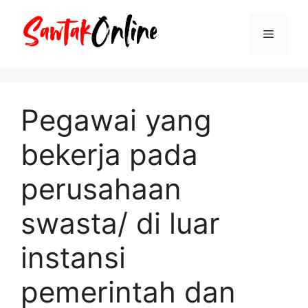
Langsung
ke
Menu
isi
Pegawai yang
bekerja pada
perusahaan
swasta/ di luar
instansi
pemerintah dan