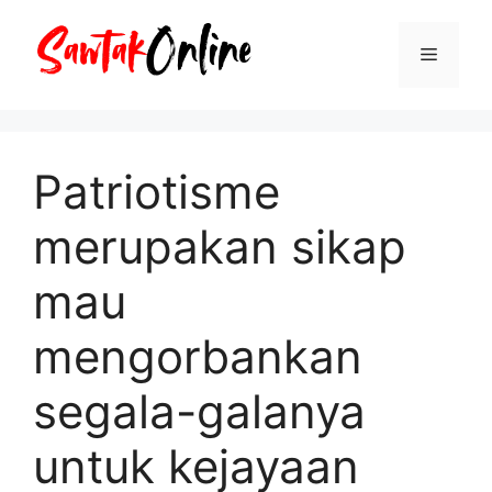
Langsung
ke
Menu
isi
Patriotisme
merupakan sikap
mau
mengorbankan
segala-galanya
untuk kejayaan