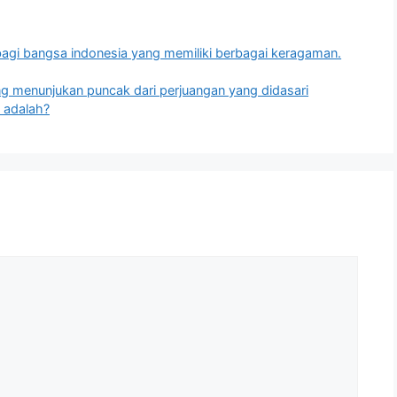
agi bangsa indonesia yang memiliki berbagai keragaman.
ng menunjukan puncak dari perjuangan yang didasari
 adalah?