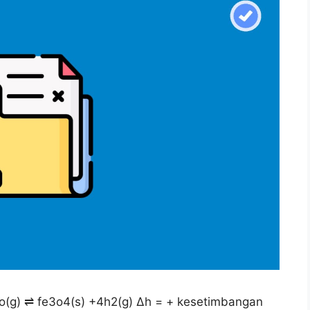
2o(g) ⇌ fe3o4(s) +4h2(g) ∆h = + kesetimbangan