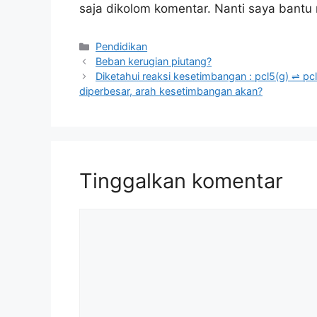
saja dikolom komentar. Nanti saya bant
Kategori
Pendidikan
Beban kerugian piutang?
Diketahui reaksi kesetimbangan : pcl5(g) ⇌ pcl
diperbesar, arah kesetimbangan akan?
Tinggalkan komentar
Komentar