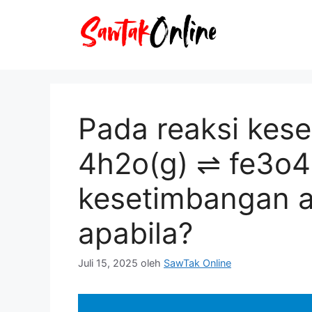
Langsung
ke
isi
Pada reaksi kese
4h2o(g) ⇌ fe3o4
kesetimbangan a
apabila?
Juli 15, 2025
oleh
SawTak Online