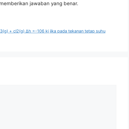
u memberikan jawaban yang benar.
3(g) + cl2(g) ∆h =-106 kj jika pada tekanan tetap suhu